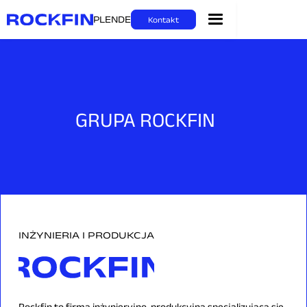
PL
EN
DE
Kontakt
GRUPA ROCKFIN
INŻYNIERIA I PRODUKCJA
Rockfin to firma inżynieryjno-produkcyjna specjalizująca się