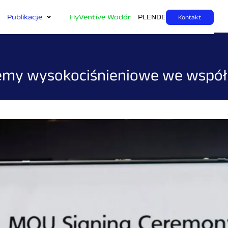
Publikacje
HyVentive Wodór
PL
EN
DE
Kontakt
temy wysokociśnieniowe we wspó