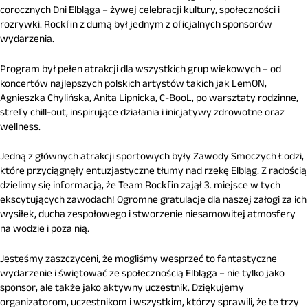
corocznych Dni Elbląga – żywej celebracji kultury, społeczności i
rozrywki. Rockfin z dumą był jednym z oficjalnych sponsorów
wydarzenia.
Program był pełen atrakcji dla wszystkich grup wiekowych – od
koncertów najlepszych polskich artystów takich jak LemON,
Agnieszka Chylińska, Anita Lipnicka, C-BooL, po warsztaty rodzinne,
strefy chill-out, inspirujące działania i inicjatywy zdrowotne oraz
wellness.
Jedną z głównych atrakcji sportowych były Zawody Smoczych Łodzi,
które przyciągnęły entuzjastyczne tłumy nad rzekę Elbląg. Z radością
dzielimy się informacją, że Team Rockfin zajął 3. miejsce w tych
ekscytujących zawodach! Ogromne gratulacje dla naszej załogi za ich
wysiłek, ducha zespołowego i stworzenie niesamowitej atmosfery
na wodzie i poza nią.
Jesteśmy zaszczyceni, że mogliśmy wesprzeć to fantastyczne
wydarzenie i świętować ze społecznością Elbląga – nie tylko jako
sponsor, ale także jako aktywny uczestnik. Dziękujemy
organizatorom, uczestnikom i wszystkim, którzy sprawili, że te trzy