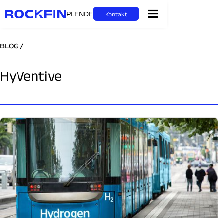
PL
EN
DE
Kontakt
BLOG /
HyVentive