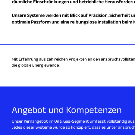
räumliche Einschränkungen und betriebliche Herausforderu
Unsere Systeme werden mit Blick auf Präzision, Sicherheit u
optimale Passform und eine reibungslose Installation beim 
Mit Erfahrung aus zahlreichen Projekten an den anspruchsvollsten
die globale Energiewende.
Angebot und Kompetenzen
Unser Kernangebot im Oil & Gas-Segment umfasst vollständig ausg
Jedes dieser Systeme wurde so konzipiert, dass es unter anspruch