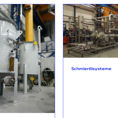
gen
Um die Ziele von
stützen, lieferte Rockfin
ltvorschriften ausgelegt
arunter CRN für
ereiche sowie CWB/ASME
 spiegelt unser
r Lieferung
ale Emissionsreduzierung
Schmierölsysteme
nachhaltiger Energie.