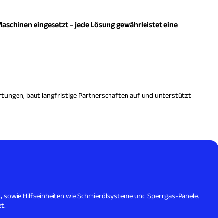
 Maschinen eingesetzt – jede Lösung gewährleistet eine
artungen, baut langfristige Partnerschaften auf und unterstützt
 sowie Hilfseinheiten wie Schmierölsysteme und Sperrgas-Panele.
t.