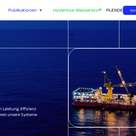
Publikationen
HyVentive Wasserstoff
PL
EN
DE
Ko
n Leistung, Effizienz
mmen unsere Systeme