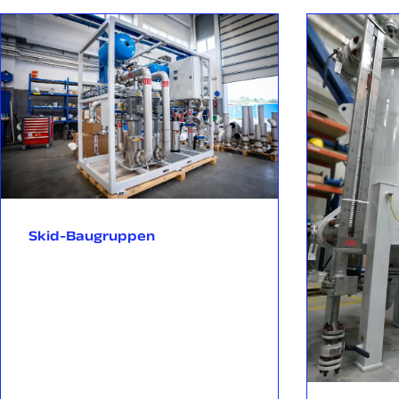
BAROSSA, Australien.
Erfüllung technologischer und regulatorischer Anforderun
Woodfibre LNG im Bereich der Emissionsreduzierung zu unter
Systeme, die auf Energieeffizienz und Einhaltung von Umwe
sind. Unsere Anlagen erfüllen strenge kanadische Normen, d
Druckbehälter, CSA und IECEx für explosionsgefährdete B
für Schweißarbeiten.
Partnerschaft für nachhaltige Energie
Diese Zusammenarbeit
gemeinsames Engagement für saubere Energie wider. Mit de
fortschrittlicher Hilfssysteme unterstützt Rockfin die glob
Skid-Baugruppen
und setzt einen Standard für Ingenieurexzellenz im Bereich 