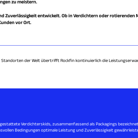
ngen zu meistern.
nd Zuverlässigkeit entwickelt. Ob in Verdichtern oder rotierenden
Kunden vor Ort.
 Standorten der Welt übertrifft Rockfin kontinuierlich die Leistungserw
estattete Verdichterskids, zusammenfassend als Packagings bezeichnet,
svollen Bedingungen optimale Leistung und Zuverlässigkeit gewährleiste