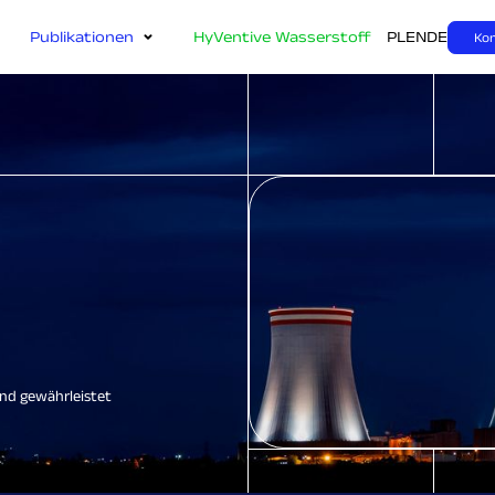
Publikationen
HyVentive Wasserstoff
PL
EN
DE
Ko
und gewährleistet