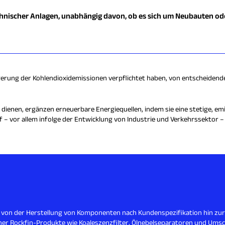
nischer Anlagen, unabhängig davon, ob es sich um Neubauten ode
ngerung der Kohlendioxidemissionen verpflichtet haben, von entscheidende
 dienen, ergänzen erneuerbare Energiequellen, indem sie eine stetige, e
– vor allem infolge der Entwicklung von Industrie und Verkehrssektor – 
n von der Herstellung von Komponenten nach Kundenspezifikation hin zu
ner Rockfin-Produkte wie Koaleszenzfilter, Ölnebelseparatoren und Umsch