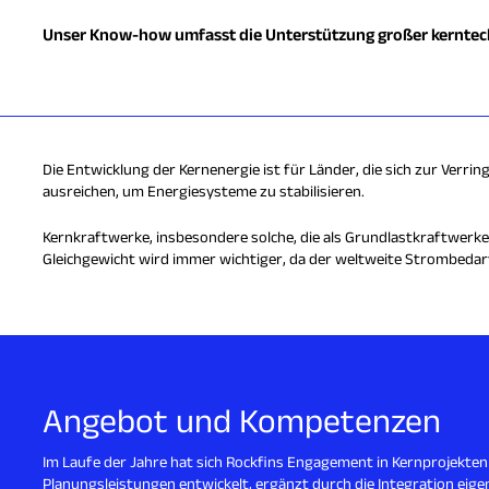
Unser Know-how umfasst die Unterstützung großer kerntech
Die Entwicklung der Kernenergie ist für Länder, die sich zur Verri
ausreichen, um Energiesysteme zu stabilisieren.
Kernkraftwerke, insbesondere solche, die als Grundlastkraftwerke
Gleichgewicht wird immer wichtiger, da der weltweite Strombedarf 
Angebot und Kompetenzen
Im Laufe der Jahre hat sich Rockfins Engagement in Kernprojekte
Planungsleistungen entwickelt, ergänzt durch die Integration eige