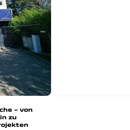
nche – von
in zu
rojekten