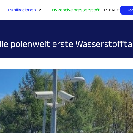
Publikationen
HyVentive Wasserstoff
PL
EN
DE
Ko
die polenweit erste Wasserstoffta