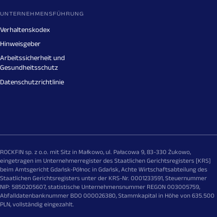
UNTERNEHMENSFÜHRUNG
Verhaltenskodex
Hinweisgeber
Arbeitssicherheit und
Gesundheitsschutz
Datenschutzrichtlinie
ROCKFIN sp. z o.o. mit Sitz in Małkowo, ul. Pałacowa 9, 83-330 Żukowo,
eingetragen im Unternehmerregister des Staatlichen Gerichtsregisters [KRS]
beim Amtsgericht Gdańsk-Północ in Gdańsk, Achte Wirtschaftsabteilung des
Staatlichen Gerichtsregisters unter der KRS-Nr. 0001233591, Steuernummer
NIP: 5850205607, statistische Unternehmensnummer REGON 003005759,
Abfalldatenbanknummer BDO 000026380, Stammkapital in Höhe von 635.500
PLN, vollständig eingezahlt.